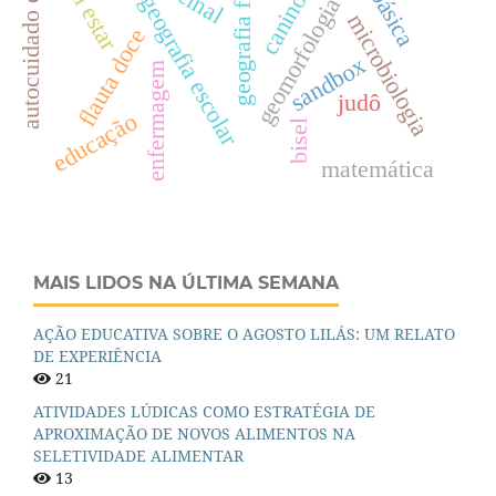
autocuidado em saúde
geografia física
bem estar
caninos
geografia escolar
geomorfologia
microbiologia
flauta doce
sandbox
enfermagem
judô
educação
bisel
matemática
MAIS LIDOS NA ÚLTIMA SEMANA
AÇÃO EDUCATIVA SOBRE O AGOSTO LILÁS: UM RELATO
DE EXPERIÊNCIA
21
ATIVIDADES LÚDICAS COMO ESTRATÉGIA DE
APROXIMAÇÃO DE NOVOS ALIMENTOS NA
SELETIVIDADE ALIMENTAR
13