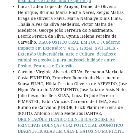
Realidades e Construindo Esperança
Lucas Tadeu Lopes de Aragão, Daniel de Oliveira
Henrique, Brunna Maria Rocha Neres, Sérgio Matias
Braga de Oliveira Paiva, Maria Nathalye Diniz Lima,
Thalia Alves da Silva Medeiros, Victor Mafra de
Medeiros, George João Ferreira do Nascimento,
Leorik Pereira da Silva, Cyntia Helena Pereira de
Carvalho,
DIAGNÓSTICO ORAL EM FOCO
,
Caderno
Impacto em Extensão: v. 4 n. 2 (2024): XVII ENEX -
Extensão Universitária, Arte e Cultura: desafios e
caminhos possíveis para indissociabilidade entre
Ensino, Pesquisa e Extensão
Caroline Virginia Alves da SILVA, Fernanda Maria da
Costa PINHEIRO, Francisco Roberto do Nascimento
Sousa FILHO, Hilda Cristina Oliveira de AZEVEDO, José
Higor Vieira do NASCIMENTO, José Luiz de Assis Neto,
Júlio Cesar dos Reis SILVA, Luiza Di Jade Pereira
PIMENTEL, Pablo Vinicius Carneiro de LIMA, Sival
Rufino de Carvalho JUNIOR, Erick Platiní Ferreira de
SOUTO, Antonio Flávio Medeiros DANTAS,
ORIENTAÇÕES TÉCNICO-CIENTÍFICAS SOBRE AS
PRINCIPAIS DOENÇAS COM POTENCIAL ZOONÓTICO
DIAGNOSTICADAS EM CÃES E GATOS NO MUNICÍPIO