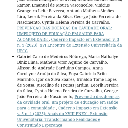
Ramon Emanuel de Moura Vasconcelos, Vinicius
Grangeiro Leite Bezerra, Antonio Matheus Simões
Lira, Leorik Pereira da Silva, George João Ferreira do
Nascimento, Cyntia Helena Pereira de Carvalho,
PREVENÇÃO DAS DOENÇAS DA CAVIDADE ORAL:
UMPROJETO DE EDUCAÇÃO EM SAÚDE PARA
ACOMUNIDADE
,
Caderno Impacto em Extensão: v. 3
n. 1 (2023): XVI Encontro de Extensão Universitária da
UFCG
Gabriel Cairo de Medeiros Nóbrega, Maria Nathalye
Diniz Lima, Matheus Vitor Aquino de Carvalho,
Alisson de Andrade Barduino Campos, Anna
Carollyne Araújo da Silva, Enya Gabriela Brito
Marinho, Igor da Silva Soares, Irinaldo Tomé Lopes
de Sousa, Juscelino de Freitas Jardim, Leorik Pereira
da Silva, Cyntia Helena Pereira de Carvalho, George
João Ferreira do Nascimento,
Prevenção das doenças
da cavidade oral: um projeto de educação em saúde
para a comunidade
,
Caderno Impacto em Extensão:
v. 5 n. 1 (2025): Anais do XVIII ENEX - Extensão
Universitária: Transformando Realidades e
Construindo Esperança