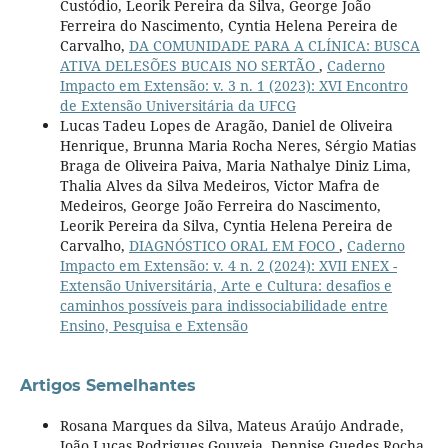
Custódio, Leorik Pereira da Silva, George João
Ferreira do Nascimento, Cyntia Helena Pereira de
Carvalho,
DA COMUNIDADE PARA A CLÍNICA: BUSCA
ATIVA DELESÕES BUCAIS NO SERTÃO
,
Caderno
Impacto em Extensão: v. 3 n. 1 (2023): XVI Encontro
de Extensão Universitária da UFCG
Lucas Tadeu Lopes de Aragão, Daniel de Oliveira
Henrique, Brunna Maria Rocha Neres, Sérgio Matias
Braga de Oliveira Paiva, Maria Nathalye Diniz Lima,
Thalia Alves da Silva Medeiros, Victor Mafra de
Medeiros, George João Ferreira do Nascimento,
Leorik Pereira da Silva, Cyntia Helena Pereira de
Carvalho,
DIAGNÓSTICO ORAL EM FOCO
,
Caderno
Impacto em Extensão: v. 4 n. 2 (2024): XVII ENEX -
Extensão Universitária, Arte e Cultura: desafios e
caminhos possíveis para indissociabilidade entre
Ensino, Pesquisa e Extensão
Artigos Semelhantes
Rosana Marques da Silva, Mateus Araújo Andrade,
João Lucas Rodrigues Gouveia, Dennise Guedes Rocha,