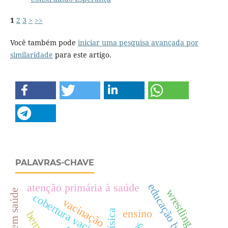
1
2
3
>
>>
Você também pode
iniciar uma pesquisa avançada por
similaridade
para este artigo.
PALAVRAS-CHAVE
atenção primária à saúde
educação básica
wrestling
cobertura vacinal
vacinação
ensino