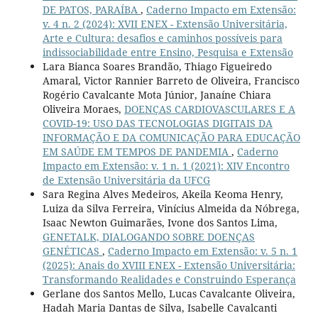
DE PATOS, PARAÍBA
,
Caderno Impacto em Extensão:
v. 4 n. 2 (2024): XVII ENEX - Extensão Universitária,
Arte e Cultura: desafios e caminhos possíveis para
indissociabilidade entre Ensino, Pesquisa e Extensão
Lara Bianca Soares Brandão, Thiago Figueiredo
Amaral, Victor Rannier Barreto de Oliveira, Francisco
Rogério Cavalcante Mota Júnior, Janaíne Chiara
Oliveira Moraes,
DOENÇAS CARDIOVASCULARES E A
COVID-19: USO DAS TECNOLOGIAS DIGITAIS DA
INFORMAÇÃO E DA COMUNICAÇÃO PARA EDUCAÇÃO
EM SAÚDE EM TEMPOS DE PANDEMIA
,
Caderno
Impacto em Extensão: v. 1 n. 1 (2021): XIV Encontro
de Extensão Universitária da UFCG
Sara Regina Alves Medeiros, Akeila Keoma Henry,
Luiza da Silva Ferreira, Vinícius Almeida da Nóbrega,
Isaac Newton Guimarães, Ivone dos Santos Lima,
GENETALK, DIALOGANDO SOBRE DOENÇAS
GENÉTICAS
,
Caderno Impacto em Extensão: v. 5 n. 1
(2025): Anais do XVIII ENEX - Extensão Universitária:
Transformando Realidades e Construindo Esperança
Gerlane dos Santos Mello, Lucas Cavalcante Oliveira,
Hadah Maria Dantas de Silva, Isabelle Cavalcanti