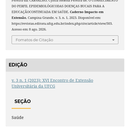
Pereira da; CARVALHO, Cyntia Helena Pereira de. O CONHECIMENTO
DO PERFIL EPIDEMIOLÓGICODAS DOENÇAS BUCAIS PARA A
EDUCAÇÃOCONTINUADA EM SAÚDE.
Caderno Impacto em
Extensão
, Campina Grande, v. 3, n. 1, 2023. Disponível em:
https://revistas.editora.ufcg.edu.br/index.php/cite/article/view/503.
Acesso em: 8 ago. 2026.
Fomatos de Citação
EDIÇÃO
v. 3 n. 1 (2023): XVI Encontro de Extensão
Universitária da UFCG
SEÇÃO
Saúde