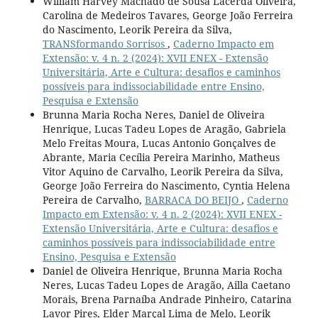
William Harvey Machado de Sousa Lacerda Oliveira,
Carolina de Medeiros Tavares, George João Ferreira
do Nascimento, Leorik Pereira da Silva,
TRANSformando Sorrisos
,
Caderno Impacto em
Extensão: v. 4 n. 2 (2024): XVII ENEX - Extensão
Universitária, Arte e Cultura: desafios e caminhos
possíveis para indissociabilidade entre Ensino,
Pesquisa e Extensão
Brunna Maria Rocha Neres, Daniel de Oliveira
Henrique, Lucas Tadeu Lopes de Aragão, Gabriela
Melo Freitas Moura, Lucas Antonio Gonçalves de
Abrante, Maria Cecília Pereira Marinho, Matheus
Vitor Aquino de Carvalho, Leorik Pereira da Silva,
George João Ferreira do Nascimento, Cyntia Helena
Pereira de Carvalho,
BARRACA DO BEIJO
,
Caderno
Impacto em Extensão: v. 4 n. 2 (2024): XVII ENEX -
Extensão Universitária, Arte e Cultura: desafios e
caminhos possíveis para indissociabilidade entre
Ensino, Pesquisa e Extensão
Daniel de Oliveira Henrique, Brunna Maria Rocha
Neres, Lucas Tadeu Lopes de Aragão, Ailla Caetano
Morais, Brena Parnaíba Andrade Pinheiro, Catarina
Lavor Pires, Elder Marçal Lima de Melo, Leorik