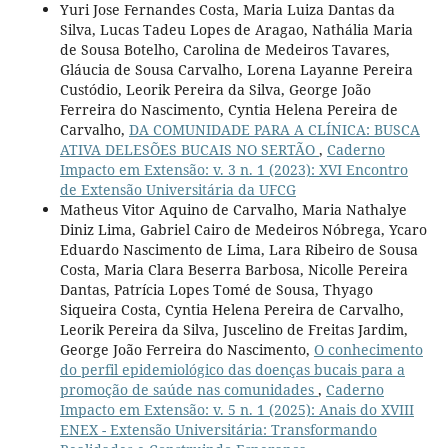
Yuri Jose Fernandes Costa, Maria Luiza Dantas da
Silva, Lucas Tadeu Lopes de Aragao, Nathália Maria
de Sousa Botelho, Carolina de Medeiros Tavares,
Gláucia de Sousa Carvalho, Lorena Layanne Pereira
Custódio, Leorik Pereira da Silva, George João
Ferreira do Nascimento, Cyntia Helena Pereira de
Carvalho,
DA COMUNIDADE PARA A CLÍNICA: BUSCA
ATIVA DELESÕES BUCAIS NO SERTÃO
,
Caderno
Impacto em Extensão: v. 3 n. 1 (2023): XVI Encontro
de Extensão Universitária da UFCG
Matheus Vitor Aquino de Carvalho, Maria Nathalye
Diniz Lima, Gabriel Cairo de Medeiros Nóbrega, Ycaro
Eduardo Nascimento de Lima, Lara Ribeiro de Sousa
Costa, Maria Clara Beserra Barbosa, Nicolle Pereira
Dantas, Patrícia Lopes Tomé de Sousa, Thyago
Siqueira Costa, Cyntia Helena Pereira de Carvalho,
Leorik Pereira da Silva, Juscelino de Freitas Jardim,
George João Ferreira do Nascimento,
O conhecimento
do perfil epidemiológico das doenças bucais para a
promoção de saúde nas comunidades
,
Caderno
Impacto em Extensão: v. 5 n. 1 (2025): Anais do XVIII
ENEX - Extensão Universitária: Transformando