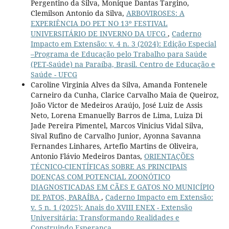
Pergentino da Silva, Monique Dantas Targino,
Clemilson Antonio da Silva,
ARBOVIROSES: A
EXPERIÊNCIA DO PET NO 13º FESTIVAL
UNIVERSITÁRIO DE INVERNO DA UFCG
,
Caderno
Impacto em Extensão: v. 4 n. 3 (2024): Edição Especial
–Programa de Educação pelo Trabalho para Saúde
(PET-Saúde) na Paraíba, Brasil. Centro de Educação e
Saúde - UFCG
Caroline Virginia Alves da Silva, Amanda Fontenele
Carneiro da Cunha, Clarice Carvalho Maia de Queiroz,
João Victor de Medeiros Araújo, José Luiz de Assis
Neto, Lorena Emanuelly Barros de Lima, Luiza Di
Jade Pereira Pimentel, Marcos Vinicius Vidal Silva,
Sival Rufino de Carvalho Junior, Ayonna Savanna
Fernandes Linhares, Artefio Martins de Oliveira,
Antonio Flávio Medeiros Dantas,
ORIENTAÇÕES
TÉCNICO-CIENTÍFICAS SOBRE AS PRINCIPAIS
DOENÇAS COM POTENCIAL ZOONÓTICO
DIAGNOSTICADAS EM CÃES E GATOS NO MUNICÍPIO
DE PATOS, PARAÍBA
,
Caderno Impacto em Extensão:
v. 5 n. 1 (2025): Anais do XVIII ENEX - Extensão
Universitária: Transformando Realidades e
Construindo Esperança