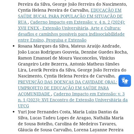
Pereira da Silva, George João Ferreira do Nascimento,
Cyntia Helena Pereira de Carvalho,
EDUCAÇÃO EM
SAÚDE BUCAL PARA POPULAÇÃO EM SITUAÇÃO DE
RUA
,
Caderno Impacto em Extensão: v. 4 n. 2 (2024):
XVII ENEX - Extensão Universitária, Arte e Cultura:
desafios e caminhos possíveis para indissociabilidade
entre Ensino, Pesquisa e Extensão
Rosana Marques da Silva, Mateus Araújo Andrade,
João Lucas Rodrigues Gouveia, Dennise Guedes Rocha,
Ramon Emanuel de Moura Vasconcelos, Vinicius
Grangeiro Leite Bezerra, Antonio Matheus Simões
Lira, Leorik Pereira da Silva, George João Ferreira do
Nascimento, Cyntia Helena Pereira de Carvalho,
PREVENÇÃO DAS DOENÇAS DA CAVIDADE ORAL:
UMPROJETO DE EDUCAÇÃO EM SAÚDE PARA
ACOMUNIDADE
,
Caderno Impacto em Extensão: v. 3
n. 1 (2023): XVI Encontro de Extensão Universitária da
UFCG
Yuri Jose Fernandes Costa, Maria Luiza Dantas da
Silva, Lucas Tadeu Lopes de Aragao, Nathália Maria
de Sousa Botelho, Carolina de Medeiros Tavares,
Gláucia de Sousa Carvalho, Lorena Layanne Pereira