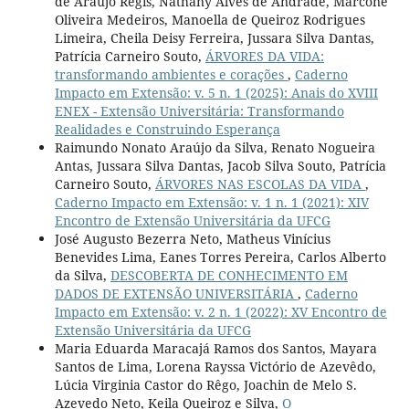
de Araújo Regis, Nathany Alves de Andrade, Marcone
Oliveira Medeiros, Manoella de Queiroz Rodrigues
Limeira, Cheila Deisy Ferreira, Jussara Silva Dantas,
Patrícia Carneiro Souto,
ÁRVORES DA VIDA:
transformando ambientes e corações
,
Caderno
Impacto em Extensão: v. 5 n. 1 (2025): Anais do XVIII
ENEX - Extensão Universitária: Transformando
Realidades e Construindo Esperança
Raimundo Nonato Araújo da Silva, Renato Nogueira
Antas, Jussara Silva Dantas, Jacob Silva Souto, Patrícia
Carneiro Souto,
ÁRVORES NAS ESCOLAS DA VIDA
,
Caderno Impacto em Extensão: v. 1 n. 1 (2021): XIV
Encontro de Extensão Universitária da UFCG
José Augusto Bezerra Neto, Matheus Vinícius
Benevides Lima, Eanes Torres Pereira, Carlos Alberto
da Silva,
DESCOBERTA DE CONHECIMENTO EM
DADOS DE EXTENSÃO UNIVERSITÁRIA
,
Caderno
Impacto em Extensão: v. 2 n. 1 (2022): XV Encontro de
Extensão Universitária da UFCG
Maria Eduarda Maracajá Ramos dos Santos, Mayara
Santos de Lima, Lorena Rayssa Victório de Azevêdo,
Lúcia Virginia Castor do Rêgo, Joachin de Melo S.
Azevedo Neto, Keila Queiroz e Silva,
O