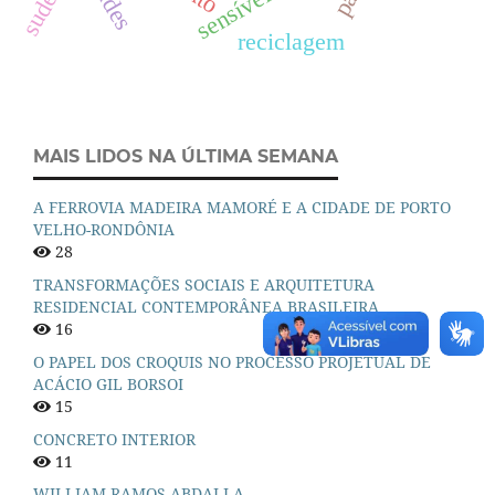
sudene
sensível
reciclagem
MAIS LIDOS NA ÚLTIMA SEMANA
A FERROVIA MADEIRA MAMORÉ E A CIDADE DE PORTO
VELHO-RONDÔNIA
28
TRANSFORMAÇÕES SOCIAIS E ARQUITETURA
RESIDENCIAL CONTEMPORÂNEA BRASILEIRA
16
O PAPEL DOS CROQUIS NO PROCESSO PROJETUAL DE
ACÁCIO GIL BORSOI
15
CONCRETO INTERIOR
11
WILLIAM RAMOS ABDALLA