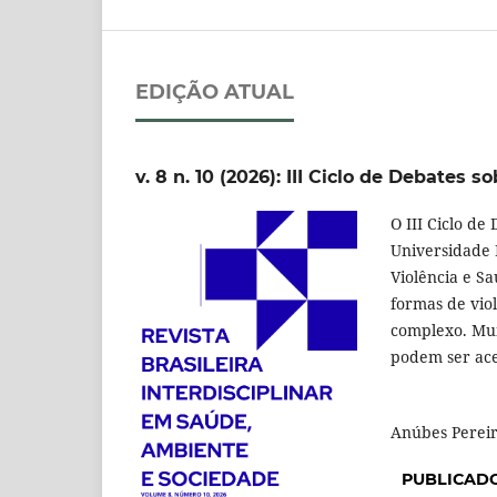
EDIÇÃO ATUAL
v. 8 n. 10 (2026): III Ciclo de Debates s
O III Ciclo d
Universidade 
Violência e S
formas de vio
complexo. Mui
podem ser ace
P
Anúbes Pereir
PUBLICAD