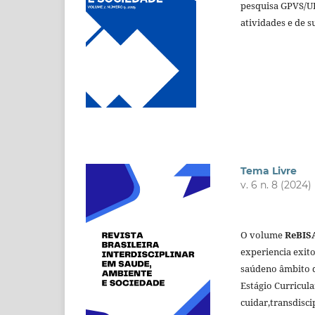
pesquisa GPVS/UF
atividades e de 
Tema Livre
v. 6 n. 8 (2024)
FLU
O volume
ReBIS
experiencia exit
saúdeno âmbito d
Estágio Curricula
cuidar,transdisc