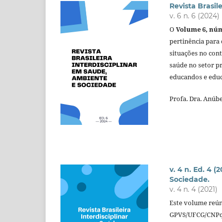
Revista Brasil
v. 6 n. 6 (2024)
O
Volume 6, nú
pertinência para
situações no cont
saúde no setor pr
educandos e educ
Profa. Dra. Anúbe
v. 4 n. Ed. 4 
Sociedade.
v. 4 n. 4 (2021)
Este volume reún
GPVS/UFCG/CNPq, 