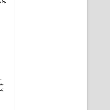
ção,
.
que
pla