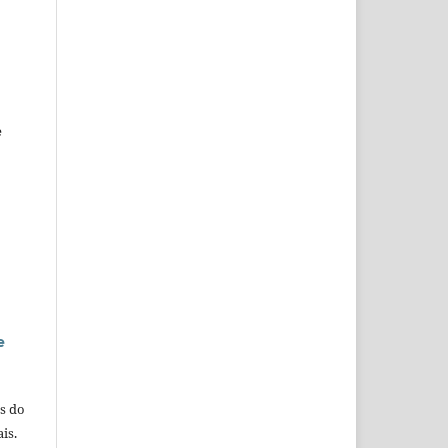
e
e
s do
is.