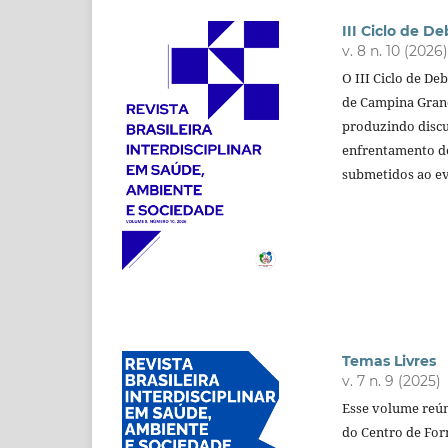
III Ciclo de D
v. 8 n. 10 (2026
O III Ciclo de D
de Campina Grand
produzindo discu
enfrentamento d
submetidos ao ev
Profa.
Temas Livres
v. 7 n. 9 (2025)
Esse volume reún
do Centro de For