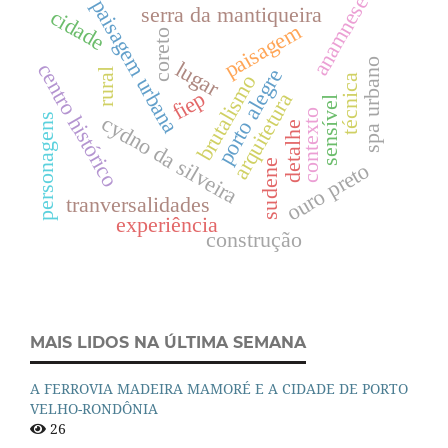
anamnese
paisagem urbana
serra da mantiqueira
cidade
paisagem
coreto
spa urbano
lugar
centro histórico
porto alegre
rural
brutalismo
técnica
fiep
arquitetura
sensível
contexto
cydno da silveira
personagens
detalhe
sudene
ouro preto
tranversalidades
experiência
construção
MAIS LIDOS NA ÚLTIMA SEMANA
A FERROVIA MADEIRA MAMORÉ E A CIDADE DE PORTO
VELHO-RONDÔNIA
26