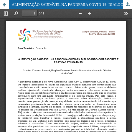
ALIMENTAÇÃO SAUDÁVEL NA PANDEMIA COVID-19: DIALOGANDO COM SABERES E PRÁTICAS EDUCATIVAS