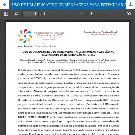
USO DE UM APLICATIVO DE MENSAGENS PARA ESTIMULAR A ADESÃO AO TRATAMENTO DA HIPERTENSÃO ARTERIAL