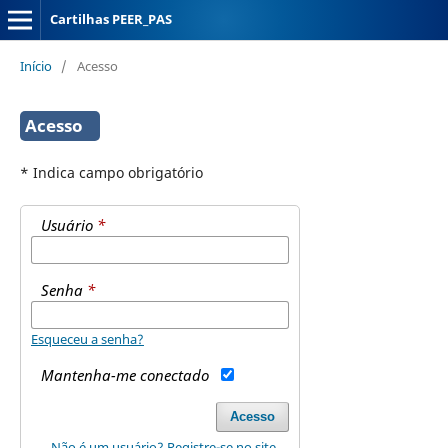
Cartilhas PEER_PAS
Início
/
Acesso
Acesso
* Indica campo obrigatório
Usuário
*
Senha
*
Esqueceu a senha?
Mantenha-me conectado
Acesso
Não é um usuário? Registre-se no site