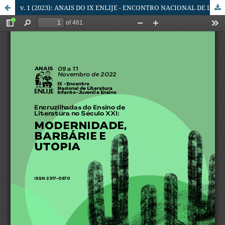
v. 1 (2023): ANAIS DO IX ENLIJE - ENCONTRO NACIONAL DE LITERATURA INFANTO-JUVENIL E ENSINO - ENCRUZILHADAS DO ENSINO DE LITERATURA NO SÉCULO XXI: MODERNIDADE, BARBÁRIE E UTOPIA.