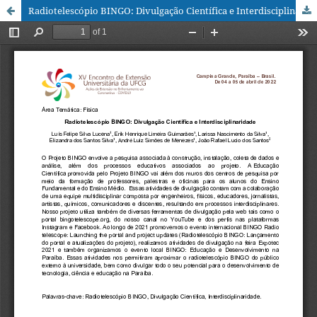
Radiotelescópio BINGO: Divulgação Científica e Interdisciplinaridade