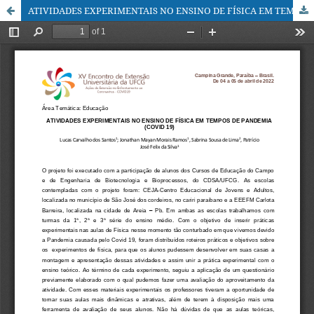
ATIVIDADES EXPERIMENTAIS NO ENSINO DE FÍSICA EM TEMPOS DE PANDEMIA (COVID 19)