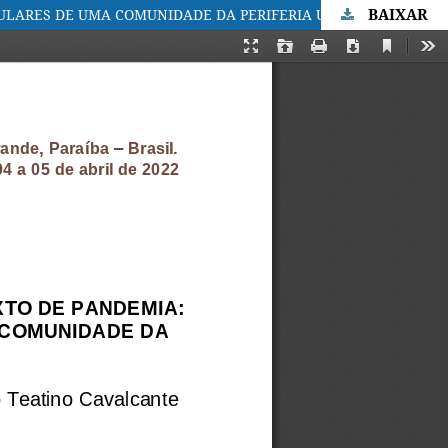
BAIXAR
O ENFRENTAMENTO ÁS DESIGUALDADES SOCIAIS EM CONTEXTO DE PANDEMIA: UM DIÁLOGO COM AS ORGANIZAÇÕES POPULARES DE UMA COMUNIDADE DA PERIFERIA URBANA DE CAMPINA GRANDE