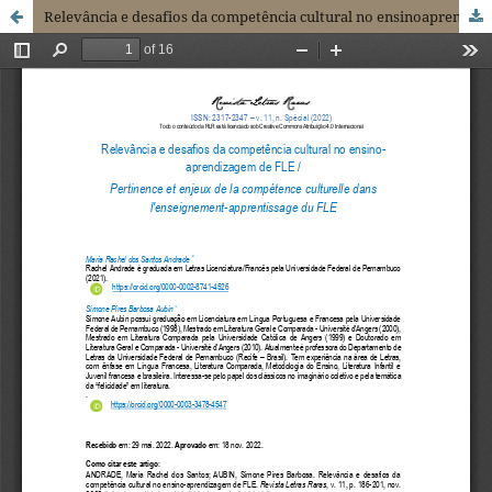
Relevância e desafios da competência cultural no ensinoaprendizagem de FLE