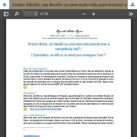
Ensino híbrido, um desafio ou uma mais-valia para lecionar a competência oral?