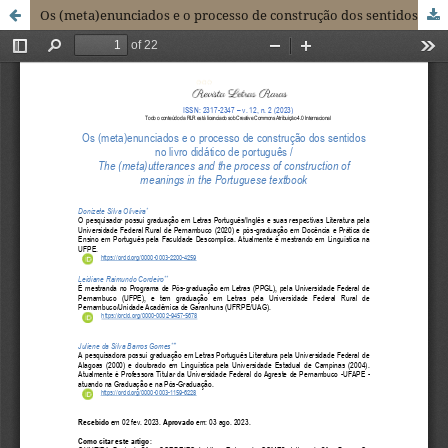
Os (meta)enunciados e o processo de construção dos sentidos no livro didático de português