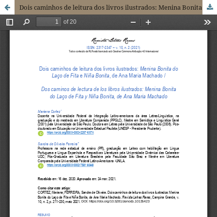
Dois caminhos de leitura dos livros ilustrados: Menina Bonita do Laço de Fita e Niña Bonita, de Ana Maria Machado