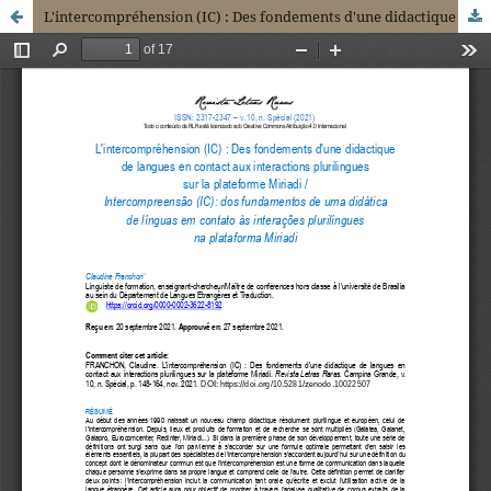
L'intercompréhension (IC) : Des fondements d'une didactique de langues en contact aux interactions plurilingues sur la plateforme Miriadi