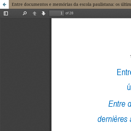
Entre documentos e memórias da escola paulistana: os últim