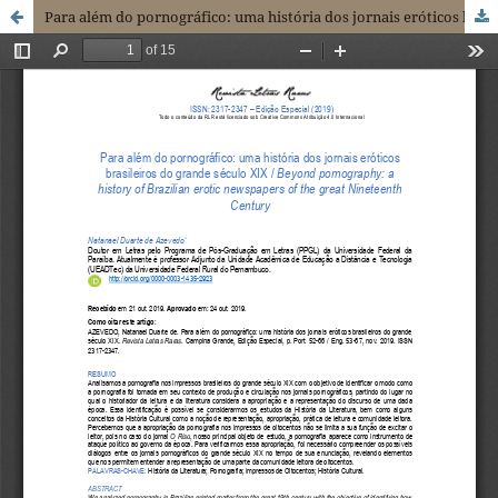
Para além do pornográfico: uma história dos jornais eróticos brasileiros do grande século XIX