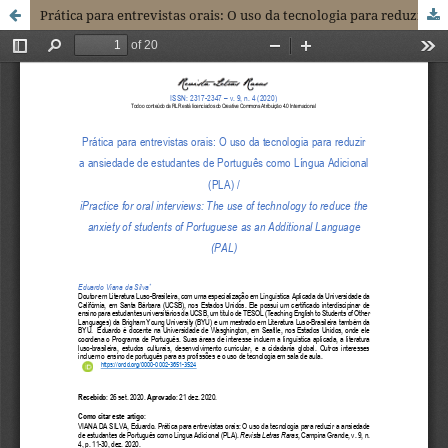
Prática para entrevistas orais: O uso da tecnologia para reduzir a ansiedade de estudantes de Português como Língua Adicional (PLA)