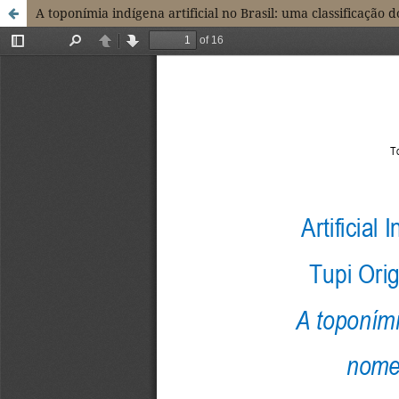
A toponímia indígena artificial no Brasil: uma classificação