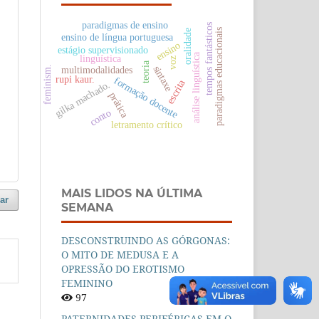
paradigmas de ensino
tempos fantásticos
paradigmas educacionais
oralidade
ensino de língua portuguesa
ensino
estágio supervisionado
análise linguística
linguística
voz
teoria
sintaxe
multimodalidades
feminism.
rupi kaur.
formação docente
escrita
gilka machado.
prática
conto
letramento crítico
MAIS LIDOS NA ÚLTIMA
ar
SEMANA
DESCONSTRUINDO AS GÓRGONAS:
O MITO DE MEDUSA E A
OPRESSÃO DO EROTISMO
FEMININO
97
PATERNIDADES PERIFÉRICAS EM O