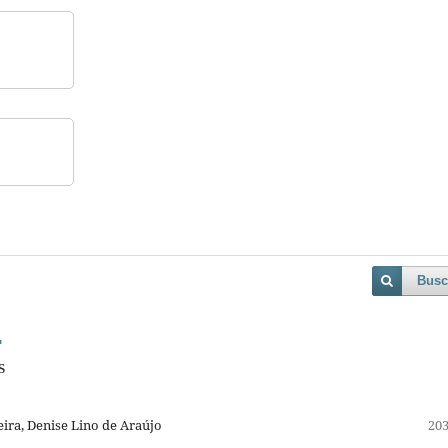
Busc
"
S
eira, Denise Lino de Araújo
203