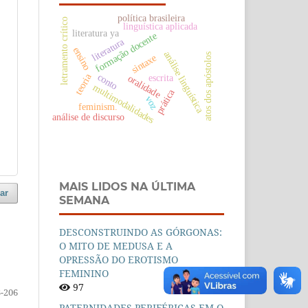
política brasileira
letramento crítico
linguística aplicada
literatura ya
formação docente
literatura
ensino
análise linguística
atos dos apóstolos
sintaxe
teoria
conto
escrita
oralidade
multimodalidades
prática
voz
feminism.
análise de discurso
MAIS LIDOS NA ÚLTIMA
ar
SEMANA
DESCONSTRUINDO AS GÓRGONAS:
O MITO DE MEDUSA E A
OPRESSÃO DO EROTISMO
FEMININO
97
-206
PATERNIDADES PERIFÉRICAS EM O