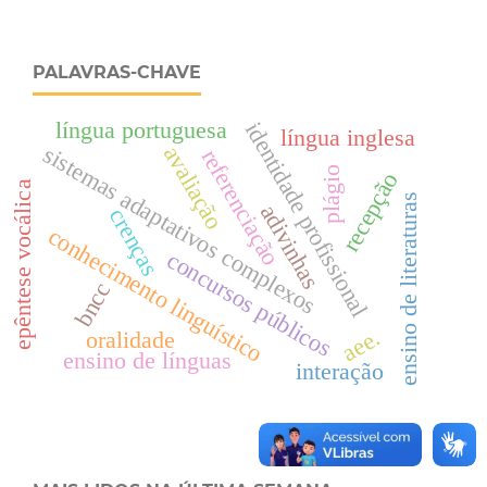
PALAVRAS-CHAVE
língua portuguesa
identidade profissional
língua inglesa
sistemas adaptativos complexos
avaliação
referenciação
plágio
recepção
epêntese vocálica
ensino de literaturas
adivinhas
crenças
conhecimento linguístico
concursos públicos
bncc
aee.
oralidade
ensino de línguas
interação