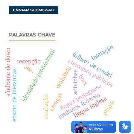
ENVIAR SUBMISSÃO
PALAVRAS-CHAVE
interação
identidade profissional
síndrome de down
folheto de cordel
concursos públicos
recepção
aee.
oralidade
ensino de literaturas
adivinhas
bncc
língua portuguesa
institutos federais
crenças
avaliação
língua inglesa
plágio