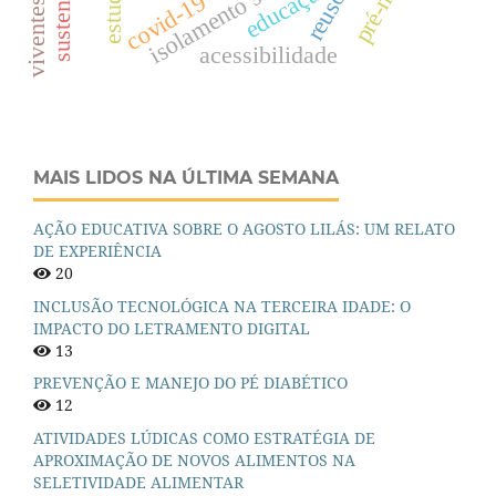
viventes de rua
pré-natal
isolamento social
reuso
covid-19
acessibilidade
MAIS LIDOS NA ÚLTIMA SEMANA
AÇÃO EDUCATIVA SOBRE O AGOSTO LILÁS: UM RELATO
DE EXPERIÊNCIA
20
INCLUSÃO TECNOLÓGICA NA TERCEIRA IDADE: O
IMPACTO DO LETRAMENTO DIGITAL
13
PREVENÇÃO E MANEJO DO PÉ DIABÉTICO
12
ATIVIDADES LÚDICAS COMO ESTRATÉGIA DE
APROXIMAÇÃO DE NOVOS ALIMENTOS NA
SELETIVIDADE ALIMENTAR