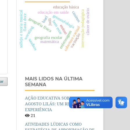
educação básica
câncer de ovário
intervenção pedagógica
educação em saúde
solfejo e teoria musical
caninos
geomorfologia
flauta doce
bisel
geografia física
judô
bem estar
ensino
wrestling
cobertura vacinal
enfermagem
vacinação
geografia escolar
sandbox
matemática
MAIS LIDOS NA ÚLTIMA
ar
SEMANA
AÇÃO EDUCATIVA SOBRE O
AGOSTO LILÁS: UM RELATO DE
EXPERIÊNCIA
21
ATIVIDADES LÚDICAS COMO
ESTRATÉGIA DE APROXIMAÇÃO DE