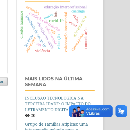
extensão.
educação interprofissional
caatinga
condições de trabalho
luto
direitos humanos
morte
colaboração intersetorial
ações
pandemia de covid-19
ação educativa
covid-19
idoso
educação em saúde
redes sociais
comunicação
npj
fitoterápicos
lei lucas
educação
arteterapia
sus
violência
MAIS LIDOS NA ÚLTIMA
ar
SEMANA
INCLUSÃO TECNOLÓGICA NA
TERCEIRA IDADE: O IMPACTO DO
LETRAMENTO DIGITAL
20
Grupo de Famílias Atípicas: uma
intervenção voltada para o