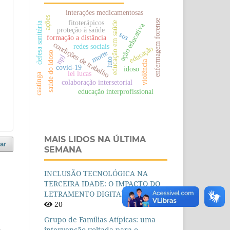
interações medicamentosas
ações
enfermagem forense
fitoterápicos
defesa sanitária
educação em saúde
ação educativa
proteção à saúde
sus
formação a distância
condições de trabalho
redes sociais
educação
morte
saúde do idoso
npj
luto
violência
covid-19
idoso
lei lucas
caatinga
colaboração intersetorial
educação interprofissional
MAIS LIDOS NA ÚLTIMA
ar
SEMANA
INCLUSÃO TECNOLÓGICA NA
TERCEIRA IDADE: O IMPACTO DO
LETRAMENTO DIGITAL
20
Grupo de Famílias Atípicas: uma
intervenção voltada para o