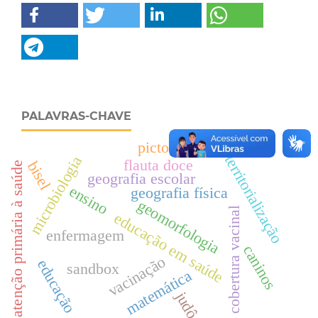
PALAVRAS-CHAVE
pictogramas
territorialização
microbiologia
flauta doce
bisel
atenção primária à saúde
geografia escolar
ensino
geografia física
geomorfologia
cobertura vacinal
educação em saúde
enfermagem
caninos
vacinação
educação
sandbox
matemática
judô