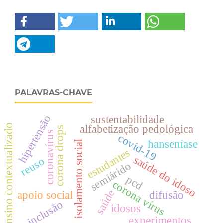
PALAVRAS-CHAVE
hipertensão
sustentabilidade
ensino contextualizado
alfabetização pedológica
corona drops
coronavírus
covid-19
hanseníase
isolamento social
estudantes
saúde do idoso
reuso
semiárido
pcd
corona vírus
saúde
apoio social
difusão
inclusão
idosos
experimentos