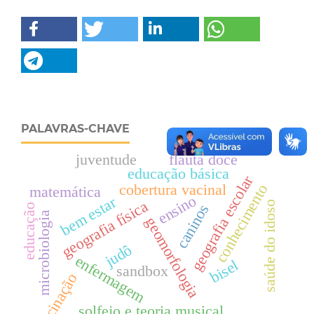
PALAVRAS-CHAVE
juventude
flauta doce
educação básica
geografia escolar
cobertura vacinal
conhecimento
matemática
ensino
bem estar
geografia física
saúde do idoso
caninos
educação
microbiologia
geomorfologia
judô
enfermagem
bisel
sandbox
vacinação
solfejo e teoria musical