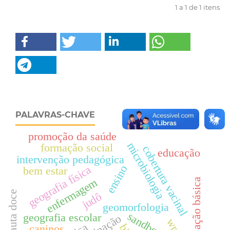
1 a 1 de 1 itens
PALAVRAS-CHAVE
promoção da saúde
microbiologia
formação social
cobertura vacinal
educação
intervenção pedagógica
ensino
geografia física
bem estar
enfermagem
educação básica
flauta doce
judô
geomorfologia
sandbox
geografia escolar
vacinação
caninos