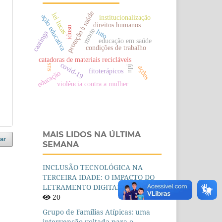
proteção à saúde
lei lucas
ação educativa
institucionalização
direitos humanos
idoso
morte
luto
caatinga
educação em saúde
condições de trabalho
catadoras de materiais recicláveis
covid-19
sus
npj
ações
fitoterápicos
educação
violência contra a mulher
MAIS LIDOS NA ÚLTIMA
ar
SEMANA
INCLUSÃO TECNOLÓGICA NA
TERCEIRA IDADE: O IMPACTO DO
LETRAMENTO DIGITAL
20
Grupo de Famílias Atípicas: uma
intervenção voltada para o