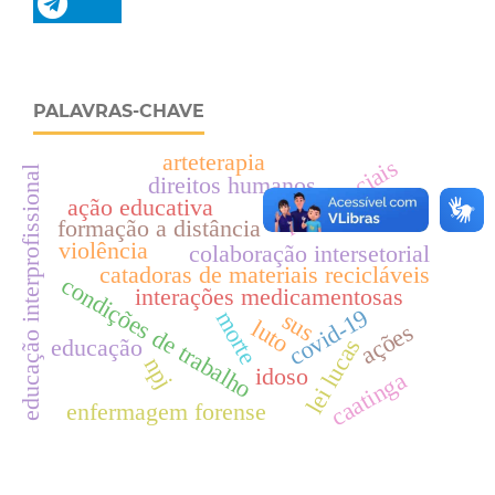
PALAVRAS-CHAVE
arteterapia
redes sociais
educação interprofissional
direitos humanos
ação educativa
formação a distância
violência
colaboração intersetorial
catadoras de materiais recicláveis
condições de trabalho
interações medicamentosas
covid-19
morte
sus
luto
ações
educação
lei lucas
npj
idoso
caatinga
enfermagem forense