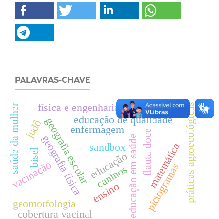
PALAVRAS-CHAVE
física e engenharia de petróleo
práticas agroecológicas
saúde da mulher
educação de qualidade
geografia escolar
judô
enfermagem
flauta doce
geografia física
educação em saúde
matemática
sandbox
bisel
educação
vacinação
pictogramas
caninos
ensino
geomorfologia
cobertura vacinal