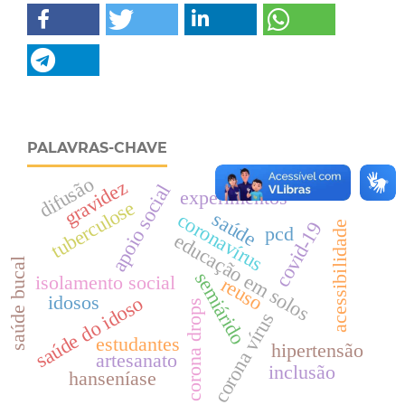
PALAVRAS-CHAVE
difusão
gravidez
apoio social
experimentos
tuberculose
saúde
coronavírus
covid-19
acessibilidade
pcd
educação em solos
saúde bucal
semiárido
isolamento social
reuso
idosos
saúde do idoso
corona drops
corona vírus
estudantes
hipertensão
artesanato
inclusão
hanseníase