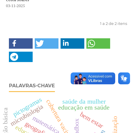
03-11-2025
1 a 2 de 2 itens
PALAVRAS-CHAVE
pictogramas
saúde da mulher
cobertura vacinal
microbiologia
educação em saúde
educação básica
bem estar
matemática
sandbox
educação