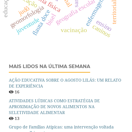
territorialização
geografia física
enfermagem
geografia escolar
geomorfologia
judô
flauta doce
bisel
juventude
ensino
caninos
vacinação
MAIS LIDOS NA ÚLTIMA SEMANA
AÇÃO EDUCATIVA SOBRE O AGOSTO LILÁS: UM RELATO
DE EXPERIÊNCIA
16
ATIVIDADES LÚDICAS COMO ESTRATÉGIA DE
APROXIMAÇÃO DE NOVOS ALIMENTOS NA
SELETIVIDADE ALIMENTAR
13
Grupo de Famílias Atípicas: uma intervenção voltada