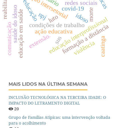
colaboração intersetorial
reabilitação
educação
redes sociais
covid-19
saúde do idoso
morte
educação em saúde
npj
idoso
luto
educação interprofissional
condições de trabalho
comunicação
formação a distância
ação educativa
extensão.
sus
caatinga
violência
MAIS LIDOS NA ÚLTIMA SEMANA
INCLUSÃO TECNOLÓGICA NA TERCEIRA IDADE: O
IMPACTO DO LETRAMENTO DIGITAL
20
Grupo de Famílias Atípicas: uma intervenção voltada
para o acolhimento