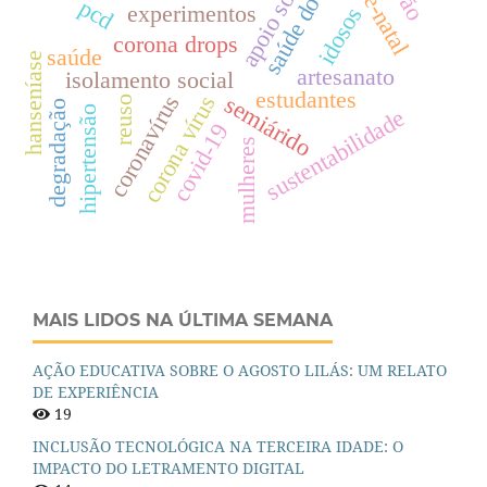
saúde do idoso
apoio social
pré-natal
pcd
experimentos
idosos
corona drops
saúde
hanseníase
artesanato
isolamento social
estudantes
coronavírus
corona vírus
semiárido
reuso
degradação
hipertensão
sustentabilidade
covid-19
mulheres
MAIS LIDOS NA ÚLTIMA SEMANA
AÇÃO EDUCATIVA SOBRE O AGOSTO LILÁS: UM RELATO
DE EXPERIÊNCIA
19
INCLUSÃO TECNOLÓGICA NA TERCEIRA IDADE: O
IMPACTO DO LETRAMENTO DIGITAL