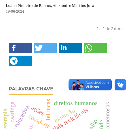
Luana Pinheiro de Barros, Alexandre Martins Joca
19-06-2024
1 a 2 de 2 itens
PALAVRAS-CHAVE
lei lucas
direitos humanos
caatinga
ações
ação educativa
extensão.
arteterapia
covid-19