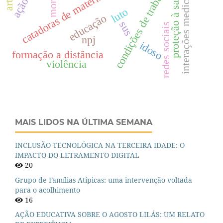
interações medicamentosas
catadoras de materiais recicláveis
condições de trabalho
proteção à saúde
morte
luto
educação
sus
redes sociais
npj
idoso
formação a distância
violência
MAIS LIDOS NA ÚLTIMA SEMANA
INCLUSÃO TECNOLÓGICA NA TERCEIRA IDADE: O
IMPACTO DO LETRAMENTO DIGITAL
20
Grupo de Famílias Atípicas: uma intervenção voltada
para o acolhimento
16
AÇÃO EDUCATIVA SOBRE O AGOSTO LILÁS: UM RELATO