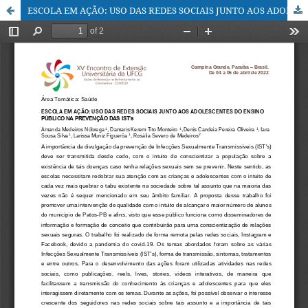
ESCOLA EM AÇÃO: USO DAS REDES SOCIAIS JUNTO AOS ADOLESCENTES DO ENSINO PÚBLICO NA PREVENÇÃO DAS IST’s