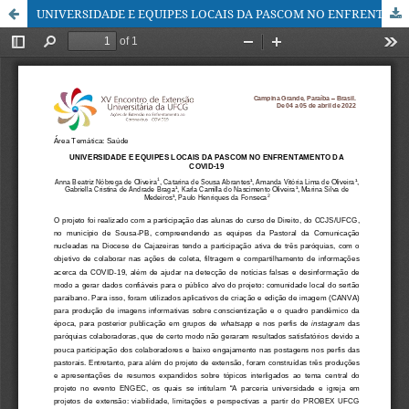
UNIVERSIDADE E EQUIPES LOCAIS DA PASCOM NO ENFRENTAMENTO DA COVID-19