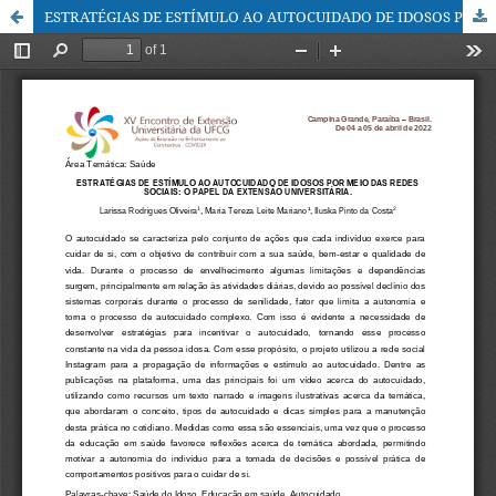
ESTRATÉGIAS DE ESTÍMULO AO AUTOCUIDADO DE IDOSOS POR MEIO DAS REDES SOCIAIS: O PAPEL DA EXTENSÃO UNIVERSITÁRIA.