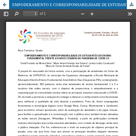
EMPODERAMENTO E CORRESPONSABILIDADE DE ESTUDANTES DO ENSINO FUNDAMENTAL FRENTE AO NOVO CENÁRIO DA PANDEMIA DE COVID-19