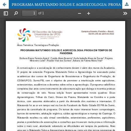
PROGRAMA MATUTANDO SOLOS E AGROECOLOGIA: PROSA EM TEMPOS DE PANDEMIA