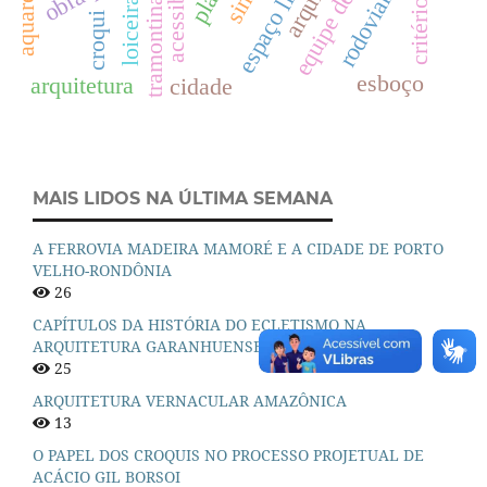
rodoviarias
aquarela
loiceiras
tramontina
croqui
esboço
arquitetura
cidade
MAIS LIDOS NA ÚLTIMA SEMANA
A FERROVIA MADEIRA MAMORÉ E A CIDADE DE PORTO
VELHO-RONDÔNIA
26
CAPÍTULOS DA HISTÓRIA DO ECLETISMO NA
ARQUITETURA GARANHUENSE
25
ARQUITETURA VERNACULAR AMAZÔNICA
13
O PAPEL DOS CROQUIS NO PROCESSO PROJETUAL DE
ACÁCIO GIL BORSOI