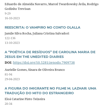
Eduardo de Almeida Navarro, Marcel Twardowsky Ávila, Rodrigo
Godinho Trevisan
9-29
16-10-2023
REESCRITA: O VAMPIRO NO CONTO OLALLA
Jamile Silva Rocha, Juliana Cristina Salvadori
122-136
13-10-2023
A “POÉTICA DE RESÍDUOS” DE CAROLINA MARIA DE
JESUS EM THE UNEDITED DIARIES
DOI:
https://doi.org/10.5281/zenodo.7909738
Aurielle Gomes, Sinara de Oliveira Branco
81-94
29-04-2023
A FIGURA DO IMIGRANTE NO FILME M. LAZHAR: UMA
TRADUÇÃO DO MITO DO ESTRANGEIRO
Eloá Catarine Pinto Teixeira
20-34