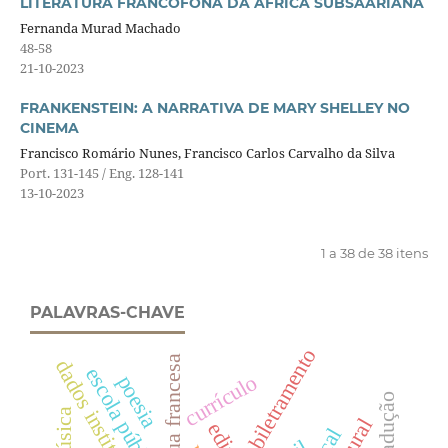
LITERATURA FRANCÓFONA DA ÁFRICA SUBSAARIANA
Fernanda Murad Machado
48-58
21-10-2023
FRANKENSTEIN: A NARRATIVA DE MARY SHELLEY NO
CINEMA
Francisco Romário Nunes, Francisco Carlos Carvalho da Silva
Port. 131-145 / Eng. 128-141
13-10-2023
1 a 38 de 38 itens
PALAVRAS-CHAVE
biletramento
língua francesa
dados institucionais
escola pública
currículo
poesia
música