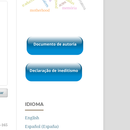
literatura
traduction
poesia
actes
memória
motherhood
ar
IDIOMA
English
-165
Español (España)