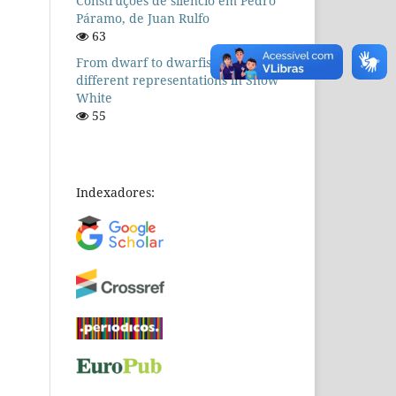
Construções de silêncio em Pedro
Páramo, de Juan Rulfo
63
From dwarf to dwarfism: the
different representations in Snow
White
55
Indexadores: