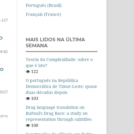
Português (Brasil)
Français (France)
-127
O
MAIS LIDOS NA ÚLTIMA
SEMANA
58-82
Teoria da Complexidade: sobre o
que é isto?
NO
122
O português na República
Democrática de Timor-Leste: quase
3527
duas décadas depois
103
Drag language translation on
RuPaul’s Drag Race: a study on
itens
representation through subtitles
100